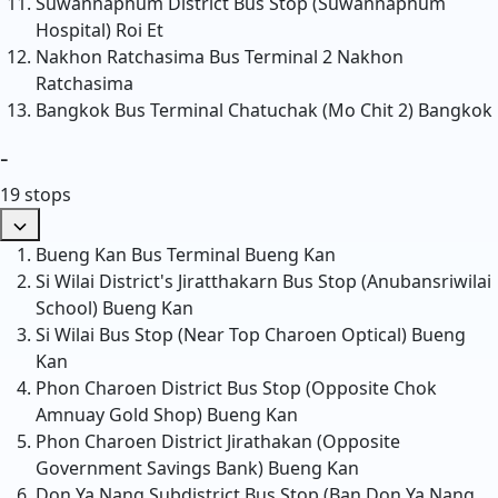
Suwannaphum District Bus Stop (Suwannaphum
Hospital)
Roi Et
Nakhon Ratchasima Bus Terminal 2
Nakhon
Ratchasima
Bangkok Bus Terminal Chatuchak (Mo Chit 2)
Bangkok
-
19 stops
Bueng Kan Bus Terminal
Bueng Kan
Si Wilai District's Jiratthakarn Bus Stop (Anubansriwilai
School)
Bueng Kan
Si Wilai Bus Stop (Near Top Charoen Optical)
Bueng
Kan
Phon Charoen District Bus Stop (Opposite Chok
Amnuay Gold Shop)
Bueng Kan
Phon Charoen District Jirathakan (Opposite
Government Savings Bank)
Bueng Kan
Don Ya Nang Subdistrict Bus Stop (Ban Don Ya Nang