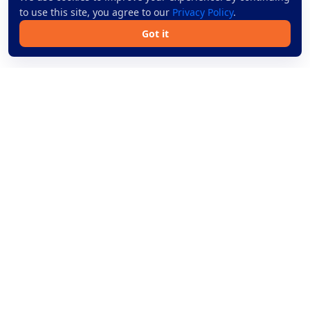
to use this site, you agree to our
Privacy Policy
.
Got it
Book bus tickets online across Thailand with simple
search, trusted operators, and secure payment.
Bus Routes
Help
Routes
Blog