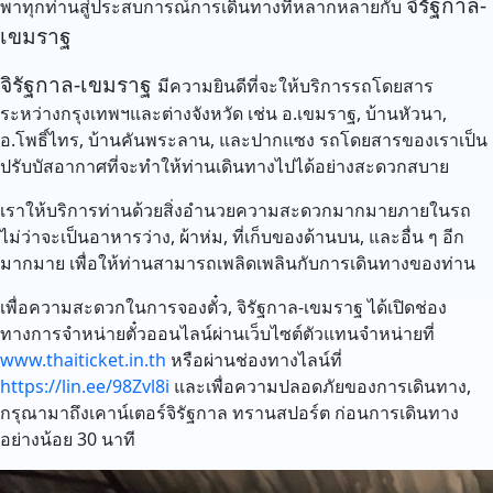
จิรัฐกาล-
พาทุกท่านสู่ประสบการณ์การเดินทางที่หลากหลายกับ
เขมราฐ
จิรัฐกาล-เขมราฐ
มีความยินดีที่จะให้บริการรถโดยสาร
ระหว่างกรุงเทพฯและต่างจังหวัด เช่น อ.เขมราฐ, บ้านหัวนา,
อ.โพธิ์ไทร, บ้านคันพระลาน, และปากแซง รถโดยสารของเราเป็น
ปรับบัสอากาศที่จะทำให้ท่านเดินทางไปได้อย่างสะดวกสบาย
เราให้บริการท่านด้วยสิ่งอำนวยความสะดวกมากมายภายในรถ
ไม่ว่าจะเป็นอาหารว่าง, ผ้าห่ม, ที่เก็บของด้านบน, และอื่น ๆ อีก
มากมาย เพื่อให้ท่านสามารถเพลิดเพลินกับการเดินทางของท่าน
เพื่อความสะดวกในการจองตั๋ว, จิรัฐกาล-เขมราฐ ได้เปิดช่อง
ทางการจำหน่ายตั๋วออนไลน์ผ่านเว็บไซต์ตัวแทนจำหน่ายที่
www.thaiticket.in.th
หรือผ่านช่องทางไลน์ที่
https://lin.ee/98Zvl8i
และเพื่อความปลอดภัยของการเดินทาง,
กรุณามาถึงเคาน์เตอร์จิรัฐกาล ทรานสปอร์ต ก่อนการเดินทาง
อย่างน้อย 30 นาที