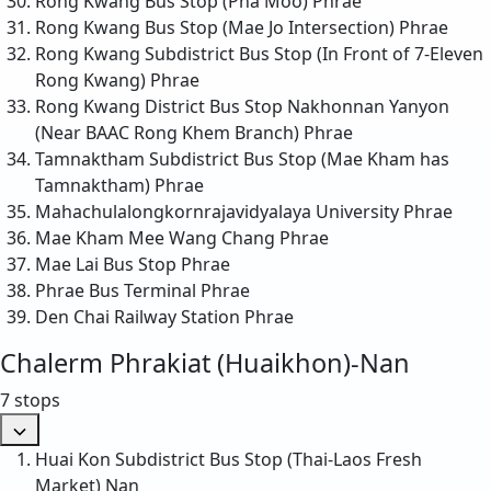
Rong Kwang Bus Stop (Pha Moo)
Phrae
Rong Kwang Bus Stop (Mae Jo Intersection)
Phrae
Rong Kwang Subdistrict Bus Stop (In Front of 7-Eleven
Rong Kwang)
Phrae
Rong Kwang District Bus Stop Nakhonnan Yanyon
(Near BAAC Rong Khem Branch)
Phrae
Tamnaktham Subdistrict Bus Stop (Mae Kham has
Tamnaktham)
Phrae
Mahachulalongkornrajavidyalaya University
Phrae
Mae Kham Mee Wang Chang
Phrae
Mae Lai Bus Stop
Phrae
Phrae Bus Terminal
Phrae
Den Chai Railway Station
Phrae
Chalerm Phrakiat (Huaikhon)-Nan
7 stops
Huai Kon Subdistrict Bus Stop (Thai-Laos Fresh
Market)
Nan