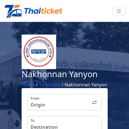
Nakhonnan Yanyon
Home
/
Timetable
/
Nakhonnan Yanyon
From
To