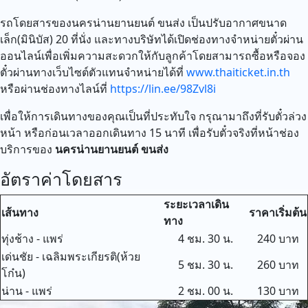
รถโดยสารของนครน่านยานยนต์ ขนส่ง เป็นปรับอากาศขนาด
เล็ก(มินิบัส) 20 ที่นั่ง และทางบริษัทได้เปิดช่องทางจำหน่ายตั๋วผ่าน
ออนไลน์เพื่อเพิ่มความสะดวกให้กับลูกค้าโดยสามารถซื้อหรือจอง
ตั๋วผ่านทางเว็บไซต์ตัวแทนจำหน่ายได้ที่
www.thaiticket.in.th
หรือผ่านช่องทางไลน์ที่
https://lin.ee/98Zvl8i
เพื่อให้การเดินทางของคุณเป็นที่ประทับใจ กรุณามาถึงที่รับตั๋วล่วง
หน้า หรือก่อนเวลาออกเดินทาง 15 นาที เพื่อรับตั๋วจริงที่หน้าช่อง
บริการของ
นครน่านยานยนต์ ขนส่ง
อัตราค่าโดยสาร
ระยะเวลาเดิน
เส้นทาง
ราคาเริ่มต้น
ทาง
ทุ่งช้าง - แพร่
4 ชม. 30 น.
240 บาท
เด่นชัย - เฉลิมพระเกียรติ(ห้วย
5 ชม. 30 น.
260 บาท
โก๋น)
น่าน - แพร่
2 ชม. 00 น.
130 บาท