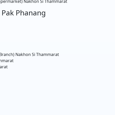
upermarket)
Nakhon Si Thammarat
- Pak Phanang
 Branch)
Nakhon Si Thammarat
mmarat
arat