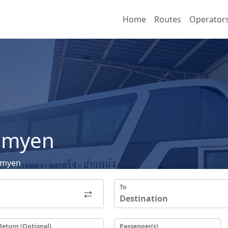
Home
Routes
Operator
Romyen
omyen
To
Return (Optional)
Passenger(s)