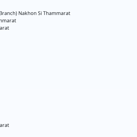
 Branch)
Nakhon Si Thammarat
mmarat
arat
arat