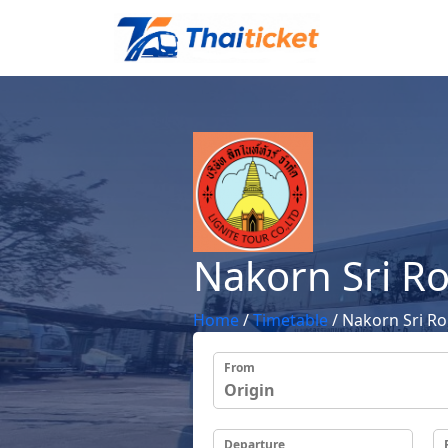
Nakorn Sri 
Home
/
Timetable
/
Nakorn Sri R
From
Departure