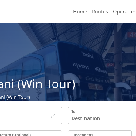
Home
Routes
Operator
ni (Win Tour)
ni (Win Tour)
To
Return (Optional)
Passenger(s)