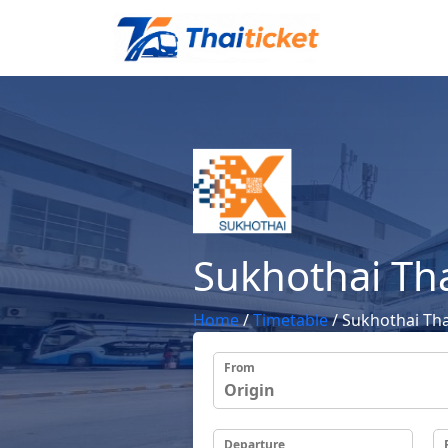
Sukhothai Tha
Home
/
Timetable
/
Sukhothai Tha
From
Departure