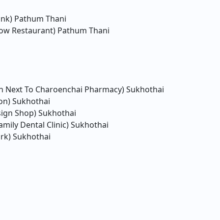
ank)
Pathum Thani
ow Restaurant)
Pathum Thani
ion Next To Charoenchai Pharmacy)
Sukhothai
on)
Sukhothai
sign Shop)
Sukhothai
mily Dental Clinic)
Sukhothai
rk)
Sukhothai