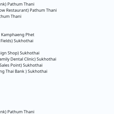
ank)
Pathum Thani
ow Restaurant)
Pathum Thani
thum Thani
Kamphaeng Phet
Fields)
Sukhothai
sign Shop)
Sukhothai
mily Dental Clinic)
Sukhothai
Sales Point)
Sukhothai
ng Thai Bank )
Sukhothai
ank)
Pathum Thani