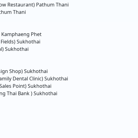
ow Restaurant)
Pathum Thani
thum Thani
Kamphaeng Phet
Fields)
Sukhothai
l)
Sukhothai
sign Shop)
Sukhothai
mily Dental Clinic)
Sukhothai
Sales Point)
Sukhothai
ng Thai Bank )
Sukhothai