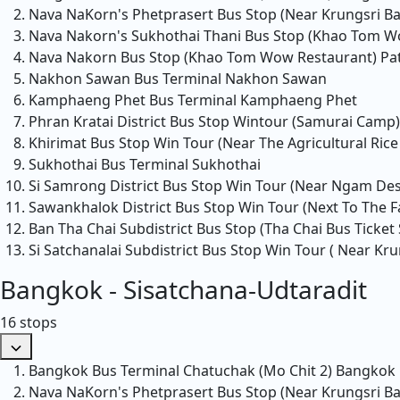
Nava NaKorn's Phetprasert Bus Stop (Near Krungsri B
Nava Nakorn's Sukhothai Thani Bus Stop (Khao Tom W
Nava Nakorn Bus Stop (Khao Tom Wow Restaurant)
Pa
Nakhon Sawan Bus Terminal
Nakhon Sawan
Kamphaeng Phet Bus Terminal
Kamphaeng Phet
Phran Kratai District Bus Stop Wintour (Samurai Camp)
Khirimat Bus Stop Win Tour (Near The Agricultural Rice 
Sukhothai Bus Terminal
Sukhothai
Si Samrong District Bus Stop Win Tour (Near Ngam De
Sawankhalok District Bus Stop Win Tour (Next To The Fa
Ban Tha Chai Subdistrict Bus Stop (Tha Chai Bus Ticket 
Si Satchanalai Subdistrict Bus Stop Win Tour ( Near Kru
Bangkok - Sisatchana-Udtaradit
16 stops
Bangkok Bus Terminal Chatuchak (Mo Chit 2)
Bangkok
Nava NaKorn's Phetprasert Bus Stop (Near Krungsri B