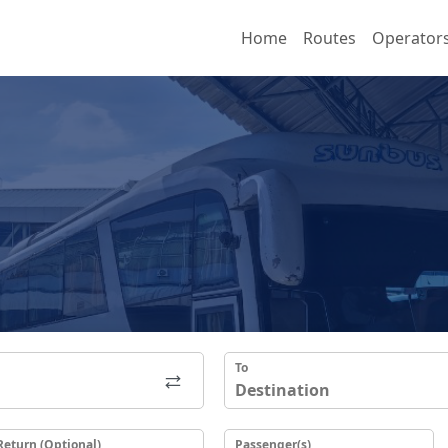
Home
Routes
Operator
To
Return (Optional)
Passenger(s)