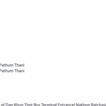
Pathum Thani
Pathum Thani
nt of Dan Khun Thot Bus Terminal Entrance)
Nakhon Ratchas