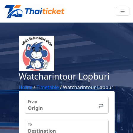
Watcharintour Lopburi
Home
/
Timetable
/
Watcharintour Lopburi
From
To