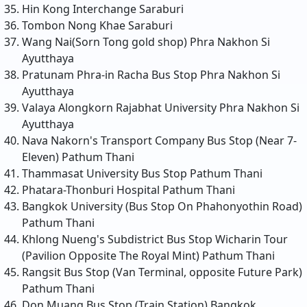
Hin Kong Interchange
Saraburi
Tombon Nong Khae
Saraburi
Wang Nai(Sorn Tong gold shop)
Phra Nakhon Si
Ayutthaya
Pratunam Phra-in Racha Bus Stop
Phra Nakhon Si
Ayutthaya
Valaya Alongkorn Rajabhat University
Phra Nakhon Si
Ayutthaya
Nava Nakorn's Transport Company Bus Stop (Near 7-
Eleven)
Pathum Thani
Thammasat University Bus Stop
Pathum Thani
Phatara-Thonburi Hospital
Pathum Thani
Bangkok University (Bus Stop On Phahonyothin Road)
Pathum Thani
Khlong Nueng's Subdistrict Bus Stop Wicharin Tour
(Pavilion Opposite The Royal Mint)
Pathum Thani
Rangsit Bus Stop (Van Terminal, opposite Future Park)
Pathum Thani
Don Muang Bus Stop (Train Station)
Bangkok