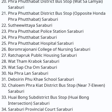
Phra Phutthabat District Bus Stop (Wat Sa Lamyai)
Saraburi
Phra Phutthabat District Bus Stop (Opposite Honda
Phra Phutthabat)
Saraburi
Sutheewittaya
Saraburi
Phra Phutthabat Police Station
Saraburi
Phra Phutthabat
Saraburi
Phra Phutthabat Hospital
Saraburi
Boromrajonani College of Nursing
Saraburi
Ratchapruk Public Housing
Saraburi
Wat Tham Krabok
Saraburi
Wat Sap Cha Om
Saraburi
Na Phra Lan
Saraburi
Debsirin Phu Khae School
Saraburi
Chaloem Phra Kiat District Bus Stop (Near 7-Eleven)
Saraburi
Huai Bong Subdistrict Bus Stop (Huai Bong
Intersection)
Saraburi
Saraburi Provincial Court
Saraburi