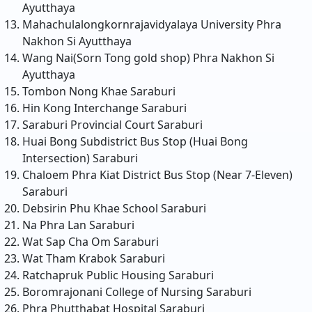
Ayutthaya
Mahachulalongkornrajavidyalaya University
Phra
Nakhon Si Ayutthaya
Wang Nai(Sorn Tong gold shop)
Phra Nakhon Si
Ayutthaya
Tombon Nong Khae
Saraburi
Hin Kong Interchange
Saraburi
Saraburi Provincial Court
Saraburi
Huai Bong Subdistrict Bus Stop (Huai Bong
Intersection)
Saraburi
Chaloem Phra Kiat District Bus Stop (Near 7-Eleven)
Saraburi
Debsirin Phu Khae School
Saraburi
Na Phra Lan
Saraburi
Wat Sap Cha Om
Saraburi
Wat Tham Krabok
Saraburi
Ratchapruk Public Housing
Saraburi
Boromrajonani College of Nursing
Saraburi
Phra Phutthabat Hospital
Saraburi