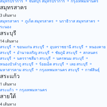
สมุทรปราการ
จันทบุรี
สมุทรปราการ
กรุงเทพมหานคร
สมุทรสาคร
3 เส้นทาง
สมุทรสาคร
ภูเก็ต
สมุทรสาคร
นราธิวาส
สมุทรสาคร
ระนอง
สระบุรี
14 เส้นทาง
สระบุรี
ขอนแก่น
สระบุรี
อุบลราชธานี
สระบุรี
หนองคาย
สระบุรี
อำนาจเจริญ
สระบุรี
ชัยภูมิ
สระบุรี
สกลนคร
สระบุรี
นครราชสีมา
สระบุรี
นครพนม
สระบุรี
หนองบัวลำภู
สระบุรี
ร้อยเอ็ด
สระบุรี
เลย
สระบุรี
มหาสารคาม
สระบุรี
กรุงเทพมหานคร
สระบุรี
กาฬสินธุ์
สระแก้ว
1 เส้นทาง
สระแก้ว
กรุงเทพมหานคร
สายใต้
4 เส้นทาง