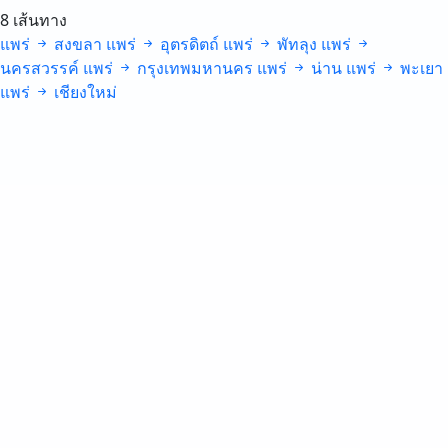
8 เส้นทาง
แพร่
สงขลา
แพร่
อุตรดิตถ์
แพร่
พัทลุง
แพร่
นครสวรรค์
แพร่
กรุงเทพมหานคร
แพร่
น่าน
แพร่
พะเยา
แพร่
เชียงใหม่