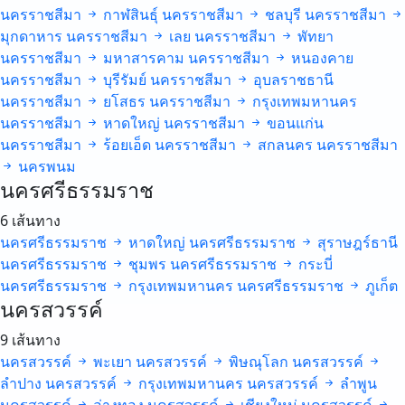
นครราชสีมา
กาฬสินธุ์
นครราชสีมา
ชลบุรี
นครราชสีมา
มุกดาหาร
นครราชสีมา
เลย
นครราชสีมา
พัทยา
นครราชสีมา
มหาสารคาม
นครราชสีมา
หนองคาย
นครราชสีมา
บุรีรัมย์
นครราชสีมา
อุบลราชธานี
นครราชสีมา
ยโสธร
นครราชสีมา
กรุงเทพมหานคร
นครราชสีมา
หาดใหญ่
นครราชสีมา
ขอนแก่น
นครราชสีมา
ร้อยเอ็ด
นครราชสีมา
สกลนคร
นครราชสีมา
นครพนม
นครศรีธรรมราช
6 เส้นทาง
นครศรีธรรมราช
หาดใหญ่
นครศรีธรรมราช
สุราษฎร์ธานี
นครศรีธรรมราช
ชุมพร
นครศรีธรรมราช
กระบี่
นครศรีธรรมราช
กรุงเทพมหานคร
นครศรีธรรมราช
ภูเก็ต
นครสวรรค์
9 เส้นทาง
นครสวรรค์
พะเยา
นครสวรรค์
พิษณุโลก
นครสวรรค์
ลำปาง
นครสวรรค์
กรุงเทพมหานคร
นครสวรรค์
ลำพูน