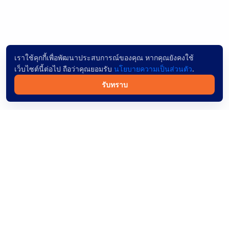
เราใช้คุกกี้เพื่อพัฒนาประสบการณ์ของคุณ หากคุณยังคงใช้
เว็บไซต์นี้ต่อไป ถือว่าคุณยอมรับ
นโยบายความเป็นส่วนตัว
.
รับทราบ
จองตั๋วรถทัวร์ออนไลน์ทั่วไทย ค้นหาง่าย ผู้ให้บริการเชื่อถือได้
และชำระเงินปลอดภัย