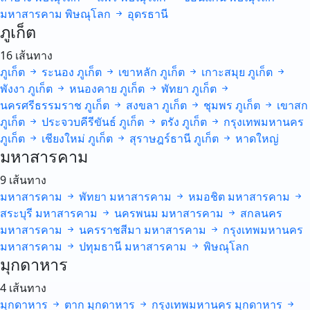
มหาสารคาม
พิษณุโลก
อุดรธานี
ภูเก็ต
16 เส้นทาง
ภูเก็ต
ระนอง
ภูเก็ต
เขาหลัก
ภูเก็ต
เกาะสมุย
ภูเก็ต
พังงา
ภูเก็ต
หนองคาย
ภูเก็ต
พัทยา
ภูเก็ต
นครศรีธรรมราช
ภูเก็ต
สงขลา
ภูเก็ต
ชุมพร
ภูเก็ต
เขาสก
ภูเก็ต
ประจวบคีรีขันธ์
ภูเก็ต
ตรัง
ภูเก็ต
กรุงเทพมหานคร
ภูเก็ต
เชียงใหม่
ภูเก็ต
สุราษฎร์ธานี
ภูเก็ต
หาดใหญ่
มหาสารคาม
9 เส้นทาง
มหาสารคาม
พัทยา
มหาสารคาม
หมอชิต
มหาสารคาม
สระบุรี
มหาสารคาม
นครพนม
มหาสารคาม
สกลนคร
มหาสารคาม
นครราชสีมา
มหาสารคาม
กรุงเทพมหานคร
มหาสารคาม
ปทุมธานี
มหาสารคาม
พิษณุโลก
มุกดาหาร
4 เส้นทาง
มุกดาหาร
ตาก
มุกดาหาร
กรุงเทพมหานคร
มุกดาหาร