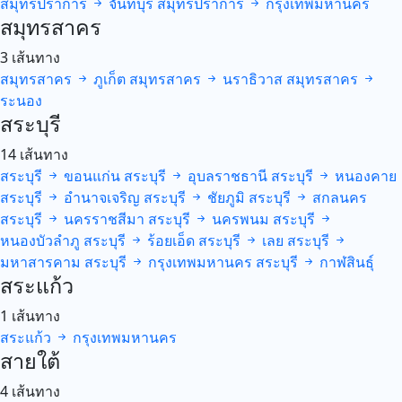
สมุทรปราการ
จันทบุรี
สมุทรปราการ
กรุงเทพมหานคร
สมุทรสาคร
3 เส้นทาง
สมุทรสาคร
ภูเก็ต
สมุทรสาคร
นราธิวาส
สมุทรสาคร
ระนอง
สระบุรี
14 เส้นทาง
สระบุรี
ขอนแก่น
สระบุรี
อุบลราชธานี
สระบุรี
หนองคาย
สระบุรี
อำนาจเจริญ
สระบุรี
ชัยภูมิ
สระบุรี
สกลนคร
สระบุรี
นครราชสีมา
สระบุรี
นครพนม
สระบุรี
หนองบัวลำภู
สระบุรี
ร้อยเอ็ด
สระบุรี
เลย
สระบุรี
มหาสารคาม
สระบุรี
กรุงเทพมหานคร
สระบุรี
กาฬสินธุ์
สระแก้ว
1 เส้นทาง
สระแก้ว
กรุงเทพมหานคร
สายใต้
4 เส้นทาง