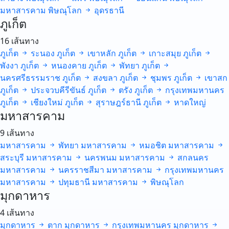
มหาสารคาม
พิษณุโลก
อุดรธานี
ภูเก็ต
16 เส้นทาง
ภูเก็ต
ระนอง
ภูเก็ต
เขาหลัก
ภูเก็ต
เกาะสมุย
ภูเก็ต
พังงา
ภูเก็ต
หนองคาย
ภูเก็ต
พัทยา
ภูเก็ต
นครศรีธรรมราช
ภูเก็ต
สงขลา
ภูเก็ต
ชุมพร
ภูเก็ต
เขาสก
ภูเก็ต
ประจวบคีรีขันธ์
ภูเก็ต
ตรัง
ภูเก็ต
กรุงเทพมหานคร
ภูเก็ต
เชียงใหม่
ภูเก็ต
สุราษฎร์ธานี
ภูเก็ต
หาดใหญ่
มหาสารคาม
9 เส้นทาง
มหาสารคาม
พัทยา
มหาสารคาม
หมอชิต
มหาสารคาม
สระบุรี
มหาสารคาม
นครพนม
มหาสารคาม
สกลนคร
มหาสารคาม
นครราชสีมา
มหาสารคาม
กรุงเทพมหานคร
มหาสารคาม
ปทุมธานี
มหาสารคาม
พิษณุโลก
มุกดาหาร
4 เส้นทาง
มุกดาหาร
ตาก
มุกดาหาร
กรุงเทพมหานคร
มุกดาหาร