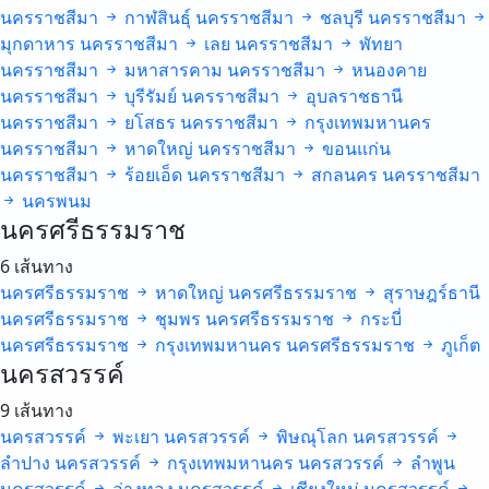
นครราชสีมา
กาฬสินธุ์
นครราชสีมา
ชลบุรี
นครราชสีมา
มุกดาหาร
นครราชสีมา
เลย
นครราชสีมา
พัทยา
นครราชสีมา
มหาสารคาม
นครราชสีมา
หนองคาย
นครราชสีมา
บุรีรัมย์
นครราชสีมา
อุบลราชธานี
นครราชสีมา
ยโสธร
นครราชสีมา
กรุงเทพมหานคร
นครราชสีมา
หาดใหญ่
นครราชสีมา
ขอนแก่น
นครราชสีมา
ร้อยเอ็ด
นครราชสีมา
สกลนคร
นครราชสีมา
นครพนม
นครศรีธรรมราช
6 เส้นทาง
นครศรีธรรมราช
หาดใหญ่
นครศรีธรรมราช
สุราษฎร์ธานี
นครศรีธรรมราช
ชุมพร
นครศรีธรรมราช
กระบี่
นครศรีธรรมราช
กรุงเทพมหานคร
นครศรีธรรมราช
ภูเก็ต
นครสวรรค์
9 เส้นทาง
นครสวรรค์
พะเยา
นครสวรรค์
พิษณุโลก
นครสวรรค์
ลำปาง
นครสวรรค์
กรุงเทพมหานคร
นครสวรรค์
ลำพูน