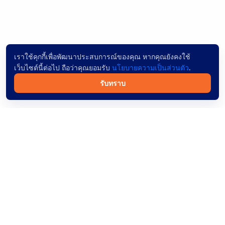
เราใช้คุกกี้เพื่อพัฒนาประสบการณ์ของคุณ หากคุณยังคงใช้
เว็บไซต์นี้ต่อไป ถือว่าคุณยอมรับ
นโยบายความเป็นส่วนตัว
.
รับทราบ
จองตั๋วรถทัวร์ออนไลน์ทั่วไทย ค้นหาง่าย ผู้ให้บริการเชื่อถือได้
และชำระเงินปลอดภัย