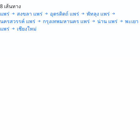
8 เส้นทาง
แพร่
สงขลา
แพร่
อุตรดิตถ์
แพร่
พัทลุง
แพร่
นครสวรรค์
แพร่
กรุงเทพมหานคร
แพร่
น่าน
แพร่
พะเยา
แพร่
เชียงใหม่