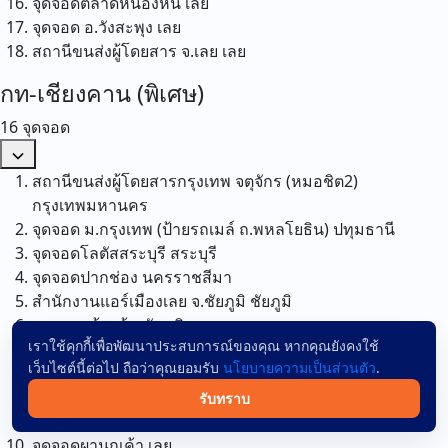
จุดจอดตลาดหนองหิน
เลย
จุดจอด อ.วังสะพุง
เลย
สถานีขนส่งผู้โดยสาร จ.เลย
เลย
กท-เชียงคาน (พิเศษ)
16 จุดจอด
สถานีขนส่งผู้โดยสารกรุงเทพ จตุจักร (หมอชิต2)
กรุงเทพมหานคร
จุดจอด ม.กรุงเทพ (ป้ายรถเมล์ ถ.พหลโยธิน)
ปทุมธานี
จุดจอดโลตัสสระบุรี
สระบุรี
จุดจอดปากช่อง
นครราชสีมา
สำนักงานแอร์เมืองเลย จ.ชัยภูมิ
ชัยภูมิ
จุดจอดแก้งคร้อ
ชัยภูมิ
เราใช้คุกกี้เพื่อพัฒนาประสบการณ์ของคุณ หากคุณยังคงใช้
จุดจอดภูเขียว
ชัยภูมิ
เว็บไซต์นี้ต่อไป ถือว่าคุณยอมรับ
นโยบายความเป็นส่วนตัว
.
สถานีขนส่งผู้โดยสาร อ.ชุมแพ
ขอนแก่น
จุดจอดบ้านโนนหัน (ศาลาทางหลวง หน้าวัดแจ้งสว่างใน)
รับทราบ
ขอนแก่น
จุดจอดผานกเค้า
เลย