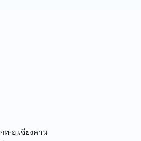
กท-อ.เชียงคาน