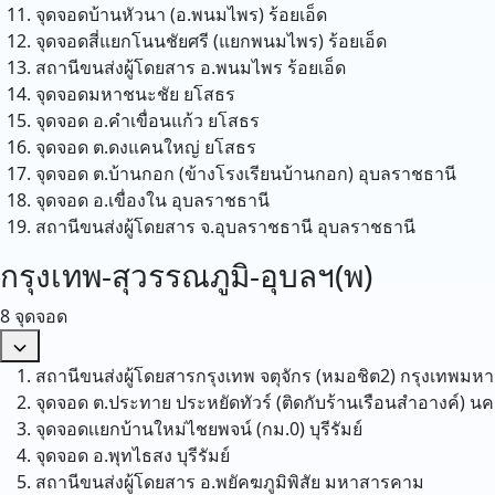
จุดจอดบ้านหัวนา (อ.พนมไพร)
ร้อยเอ็ด
จุดจอดสี่แยกโนนชัยศรี (แยกพนมไพร)
ร้อยเอ็ด
สถานีขนส่งผู้โดยสาร อ.พนมไพร
ร้อยเอ็ด
จุดจอดมหาชนะชัย
ยโสธร
จุดจอด อ.คำเขื่อนแก้ว
ยโสธร
จุดจอด ต.ดงแคนใหญ่
ยโสธร
จุดจอด ต.บ้านกอก (ข้างโรงเรียนบ้านกอก)
อุบลราชธานี
จุดจอด อ.เขื่องใน
อุบลราชธานี
สถานีขนส่งผู้โดยสาร จ.อุบลราชธานี
อุบลราชธานี
กรุงเทพ-สุวรรณภูมิ-อุบลฯ(พ)
8 จุดจอด
สถานีขนส่งผู้โดยสารกรุงเทพ จตุจักร (หมอชิต2)
กรุงเทพมห
จุดจอด ต.ประทาย ประหยัดทัวร์ (ติดกับร้านเรือนสำอางค์)
นค
จุดจอดเเยกบ้านใหม่ไชยพจน์ (กม.0)
บุรีรัมย์
จุดจอด อ.พุทไธสง
บุรีรัมย์
สถานีขนส่งผู้โดยสาร อ.พยัคฆภูมิพิสัย
มหาสารคาม