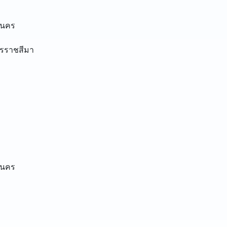
านคร
รราชสีมา
านคร