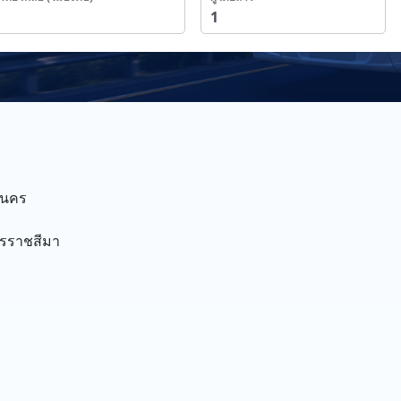
านคร
รราชสีมา