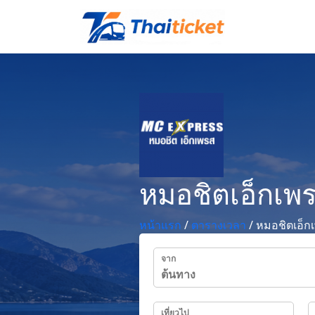
หมอชิตเอ็กเพ
หน้าแรก
/
ตารางเวลา
/
หมอชิตเอ็ก
จาก
เที่ยวไป