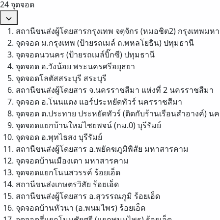
24 จุดจอด
สถานีขนส่งผู้โดยสารกรุงเทพ จตุจักร (หมอชิต2)
กรุงเทพมห
จุดจอด ม.กรุงเทพ (ป้ายรถเมล์ ถ.พหลโยธิน)
ปทุมธานี
จุดจอดนวนคร (ป้ายรถเมล์บิ๊กซี)
ปทุมธานี
จุดจอด อ.วังน้อย
พระนครศรีอยุธยา
จุดจอดโลตัสสระบุรี
สระบุรี
สถานีขนส่งผู้โดยสาร จ.นครราชสีมา แห่งที่ 2
นครราชสีมา
จุดจอด อ.โนนแดง แอร์ประหยัดทัวร์
นครราชสีมา
จุดจอด ต.ประทาย ประหยัดทัวร์ (ติดกับร้านเรือนสำอางค์)
นค
จุดจอดเเยกบ้านใหม่ไชยพจน์ (กม.0)
บุรีรัมย์
จุดจอด อ.พุทไธสง
บุรีรัมย์
สถานีขนส่งผู้โดยสาร อ.พยัคฆภูมิพิสัย
มหาสารคาม
จุดจอดบ้านเมืองเตา
มหาสารคาม
จุดจอดแยกโนนสวรรค์
ร้อยเอ็ด
สถานีขนส่งเกษตรวิสัย
ร้อยเอ็ด
สถานีขนส่งผู้โดยสาร อ.สุวรรณภูมิ
ร้อยเอ็ด
จุดจอดบ้านหัวนา (อ.พนมไพร)
ร้อยเอ็ด
จุดจอดสี่แยกโนนชัยศรี (แยกพนมไพร)
ร้อยเอ็ด