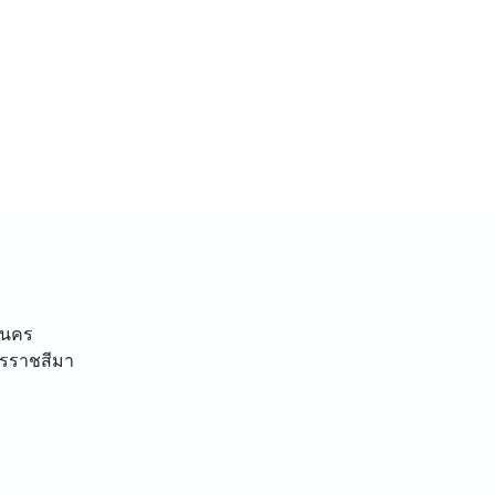
านคร
รราชสีมา