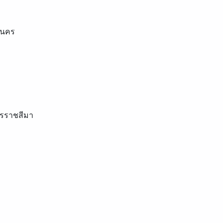
านคร
รราชสีมา