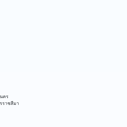
านคร
รราชสีมา