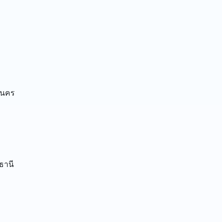
านคร
ธานี