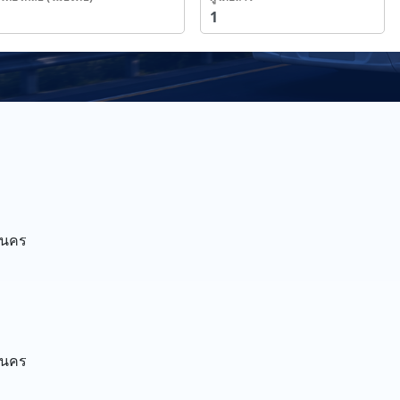
านคร
านคร