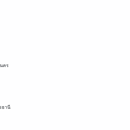
านคร
รธานี