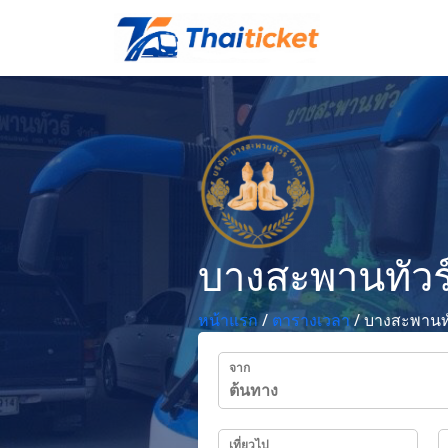
บางสะพานทัวร
หน้าแรก
/
ตารางเวลา
/
บางสะพานทั
จาก
เที่ยวไป