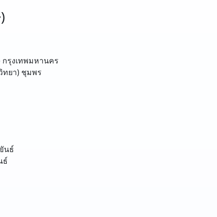
)
)
กรุงเทพมหานคร
วิทยา)
ชุมพร
ขันธ์
นธ์