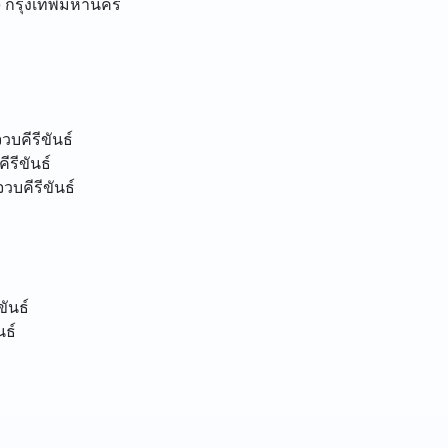
)
กรุงเทพมหานคร
วบคีรีขันธ์
ีรีขันธ์
วบคีรีขันธ์
ขันธ์
นธ์