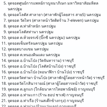
จุดจอดศูนย์การแพทย์กาญจนาภิเษก มหาวิทยาลัยมหิดล
นครปฐม
จุดจอดโลตัส ศาลายา (ศาลาพักผู้โดยสาร สาย5)
นครปฐม
จุดจอด วัดไทร (ศาลาหน้าวัดติดร้าน 7-eleven)
นครปฐม
จุดจอด ต.ท่าตำหนัก
นครปฐม
จุดจอดโลตัสท่านา
นครปฐม
จุดจอด ต.ห้วยจรเข้ (บิ๊กซี นครปฐม)
นครปฐม
จุดจอดเซ็นทรัลนครปฐม
นครปฐม
จุดจอดบางแขม
นครปฐม
จุดจอด ต.หนองดินแดง
นครปฐม
จุดจอด อ.บ้านโป่ง (วัดจันทาราม)
ราชบุรี
จุดจอด อ.บ้านโป่ง (โลตัสบ้านโป่ง)
ราชบุรี
จุดจอด อ.บ้านโป่ง (หอนาฬิกา บ้านโป่ง)
ราชบุรี
จุดจอดวัดท่าผา บ้านโป่ง (ศาลาพักผู้โดยสารหน้าวัด)
ราชบุรี
จุดจอดวัดโกสินารายณ์ (ศาลาผู้โดยสารหน้าวัด)
ราชบุรี
จุดจอด ต.ลูกแก (ใกล้ธนาคารไทยพาณิชย์)
กาญจนบุรี
จุดจอด อ.ท่ามะกา (ร้าน ฮอป ชาเฟ่)
กาญจนบุรี
จุดจอด อ.ท่าเรือ (ร้านสเต๊กข้างกรุง)
กาญจนบุรี
จุดจอด อ.ท่าม่วง (ร้านแว่นเอก)
กาญจนบุรี