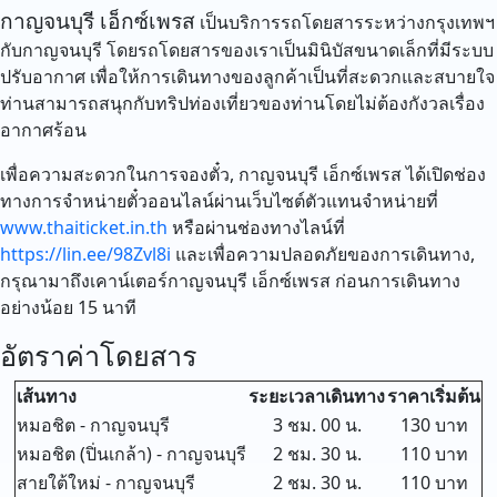
กาญจนบุรี เอ็กซ์เพรส
เป็นบริการรถโดยสารระหว่างกรุงเทพฯ
กับกาญจนบุรี โดยรถโดยสารของเราเป็นมินิบัสขนาดเล็กที่มีระบบ
ปรับอากาศ เพื่อให้การเดินทางของลูกค้าเป็นที่สะดวกและสบายใจ
ท่านสามารถสนุกกับทริปท่องเที่ยวของท่านโดยไม่ต้องกังวลเรื่อง
อากาศร้อน
เพื่อความสะดวกในการจองตั๋ว, กาญจนบุรี เอ็กซ์เพรส ได้เปิดช่อง
ทางการจำหน่ายตั๋วออนไลน์ผ่านเว็บไซต์ตัวแทนจำหน่ายที่
www.thaiticket.in.th
หรือผ่านช่องทางไลน์ที่
https://lin.ee/98Zvl8i
และเพื่อความปลอดภัยของการเดินทาง,
กรุณามาถึงเคาน์เตอร์กาญจนบุรี เอ็กซ์เพรส ก่อนการเดินทาง
อย่างน้อย 15 นาที
อัตราค่าโดยสาร
เส้นทาง
ระยะเวลาเดินทาง
ราคาเริ่มต้น
หมอชิต - กาญจนบุรี
3 ชม. 00 น.
130 บาท
หมอชิต (ปิ่นเกล้า) - กาญจนบุรี
2 ชม. 30 น.
110 บาท
สายใต้ใหม่ - กาญจนบุรี
2 ชม. 30 น.
110 บาท