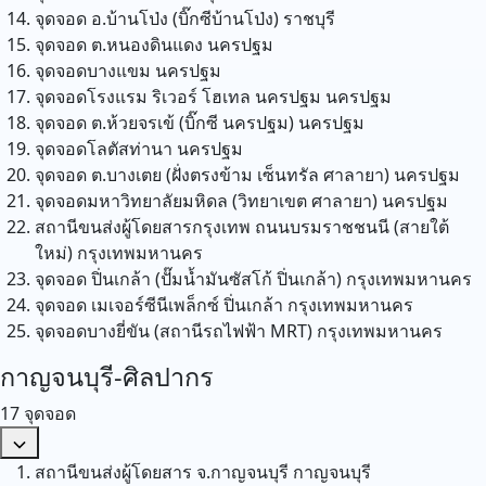
จุดจอด อ.บ้านโป่ง (บิ๊กซีบ้านโป่ง)
ราชบุรี
จุดจอด ต.หนองดินแดง
นครปฐม
จุดจอดบางแขม
นครปฐม
จุดจอดโรงแรม ริเวอร์ โฮเทล นครปฐม
นครปฐม
จุดจอด ต.ห้วยจรเข้ (บิ๊กซี นครปฐม)
นครปฐม
จุดจอดโลตัสท่านา
นครปฐม
จุดจอด ต.บางเตย (ฝั่งตรงข้าม เซ็นทรัล ศาลายา)
นครปฐม
จุดจอดมหาวิทยาลัยมหิดล (วิทยาเขต ศาลายา)
นครปฐม
สถานีขนส่งผู้โดยสารกรุงเทพ ถนนบรมราชชนนี (สายใต้
ใหม่)
กรุงเทพมหานคร
จุดจอด ปิ่นเกล้า (ปั๊มน้ำมันซัสโก้ ปิ่นเกล้า)
กรุงเทพมหานคร
จุดจอด เมเจอร์ซีนีเพล็กซ์ ปิ่นเกล้า
กรุงเทพมหานคร
จุดจอดบางยี่ขัน (สถานีรถไฟฟ้า MRT)
กรุงเทพมหานคร
กาญจนบุรี-ศิลปากร
17 จุดจอด
สถานีขนส่งผู้โดยสาร จ.กาญจนบุรี
กาญจนบุรี