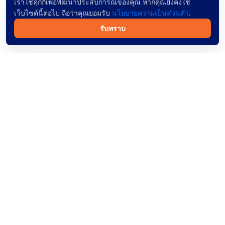
เราใช้คุกกี้เพื่อพัฒนาประสบการณ์ของคุณ หากคุณยังคงใช้
เว็บไซต์นี้ต่อไป ถือว่าคุณยอมรับ
นโยบายความเป็นส่วนตัว
.
รับทราบ
จองตั๋วรถทัวร์ออนไลน์ทั่วไทย ค้นหาง่าย ผู้ให้บริการเชื่อถือได้
และชำระเงินปลอดภัย
เส้นทางเดินรถ
ช่วยเหลือ
เส้นทางเดินรถ
บทความ