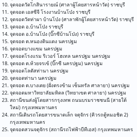
จุดจอดวัดโกสินารายณ์ (ศาลาผู้โดยสารหน้าวัด)
ราชบุรี
จุดจอด เอสซีจี โรงงานบ้านโป่ง
ราชบุรี
จุดจอดวัดท่าผา บ้านโป่ง (ศาลาพักผู้โดยสารหน้าวัด)
ราชบุรี
จุดจอด อ.บ้านโป่ง
ราชบุรี
จุดจอด อ.บ้านโป่ง (บิ๊กซีบ้านโป่ง)
ราชบุรี
จุดจอด ต.หนองดินแดง
นครปฐม
จุดจอดบางแขม
นครปฐม
จุดจอดโรงแรม ริเวอร์ โฮเทล นครปฐม
นครปฐม
จุดจอด ต.ห้วยจรเข้ (บิ๊กซี นครปฐม)
นครปฐม
จุดจอดโลตัสท่านา
นครปฐม
จุดจอดท่านา
นครปฐม
จุดจอด ต.บางเตย (ฝั่งตรงข้าม เซ็นทรัล ศาลายา)
นครปฐม
จุดจอดมหาวิทยาลัยมหิดล (วิทยาเขต ศาลายา)
นครปฐม
สถานีขนส่งผู้โดยสารกรุงเทพ ถนนบรมราชชนนี (สายใต้
ใหม่)
กรุงเทพมหานคร
สถานีเดินรถโดยสารขนาดเล็ก จตุจักร (คิวรถตู้หมอชิต 2)
กรุงเทพมหานคร
จุดจอดสวนจตุจักร (สถานีรถไฟฟ้าบีทีเอส)
กรุงเทพมหานคร