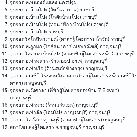
จุดจอด ต.หนองดินแดง
นครปฐม
จุดจอด อ.บ้านโป่ง (วัดจันทาราม)
ราชบุรี
จุดจอด อ.บ้านโป่ง (โลตัสบ้านโป่ง)
ราชบุรี
จุดจอด อ.บ้านโป่ง (หอนาฬิกา บ้านโป่ง)
ราชบุรี
จุดจอด อ.บ้านโป่ง
ราชบุรี
จุดจอดวัดโกสินารายณ์ (ศาลาผู้โดยสารหน้าวัด)
ราชบุรี
จุดจอด ต.ลูกแก (ใกล้ธนาคารไทยพาณิชย์)
กาญจนบุรี
จุดจอดวัดท่าผา บ้านโป่ง (ศาลาพักผู้โดยสารหน้าวัด)
ราชบุรี
จุดจอด อ.ท่ามะกา (ร้าน ฮอป ชาเฟ่)
กาญจนบุรี
จุดจอด อ.ท่าเรือ (ร้านสเต๊กข้างกรุง)
กาญจนบุรี
จุดจอด เอสซีจี โรงงานวังศาลา (ศาลาผู้โดยสารหน้าเอสซีจีวัง
ศาลา)
กาญจนบุรี
จุดจอด ต.วังศาลา (ที่พักผู้โดยสารตรงข้าม 7-Eleven)
กาญจนบุรี
จุดจอด อ.ท่าม่วง (ร้านแว่นเอก)
กาญจนบุรี
จุดจอด ต.ท่าล้อ (โฮมโปร กาญจนบุรี)
กาญจนบุรี
จุดจอด โลตัสกาญจนบุรี (ศาลาพักผู้โดยสาร)
กาญจนบุรี
สถานีขนส่งผู้โดยสาร จ.กาญจนบุรี
กาญจนบุรี