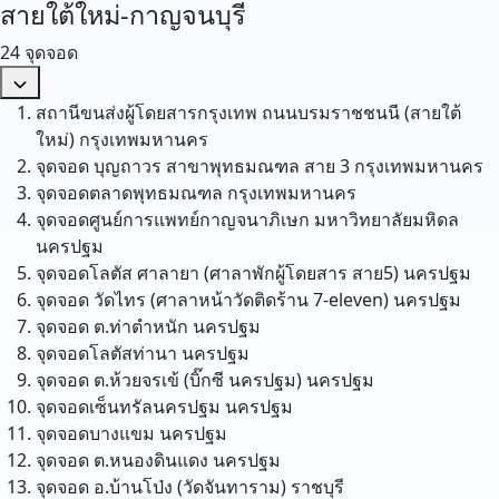
สายใต้ใหม่-กาญจนบุรี
24 จุดจอด
สถานีขนส่งผู้โดยสารกรุงเทพ ถนนบรมราชชนนี (สายใต้
ใหม่)
กรุงเทพมหานคร
จุดจอด บุญถาวร สาขาพุทธมณฑล สาย 3
กรุงเทพมหานคร
จุดจอดตลาดพุทธมณฑล
กรุงเทพมหานคร
จุดจอดศูนย์การแพทย์กาญจนาภิเษก มหาวิทยาลัยมหิดล
นครปฐม
จุดจอดโลตัส ศาลายา (ศาลาพักผู้โดยสาร สาย5)
นครปฐม
จุดจอด วัดไทร (ศาลาหน้าวัดติดร้าน 7-eleven)
นครปฐม
จุดจอด ต.ท่าตำหนัก
นครปฐม
จุดจอดโลตัสท่านา
นครปฐม
จุดจอด ต.ห้วยจรเข้ (บิ๊กซี นครปฐม)
นครปฐม
จุดจอดเซ็นทรัลนครปฐม
นครปฐม
จุดจอดบางแขม
นครปฐม
จุดจอด ต.หนองดินแดง
นครปฐม
จุดจอด อ.บ้านโป่ง (วัดจันทาราม)
ราชบุรี