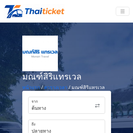
มณฑ์สิริแทรเวล
หน้าแรก
/
ตารางเวลา
/
มณฑ์สิริแทรเวล
จาก
ถึง