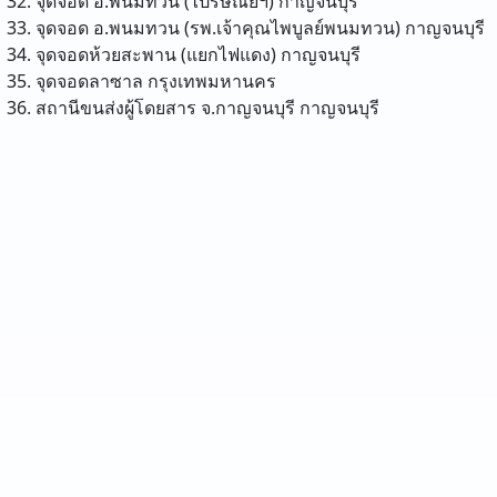
จุดจอด อ.พนมทวน (ไปรษณีย์ฯ)
กาญจนบุรี
จุดจอด อ.พนมทวน (รพ.เจ้าคุณไพบูลย์พนมทวน)
กาญจนบุรี
จุดจอดห้วยสะพาน (แยกไฟแดง)
กาญจนบุรี
จุดจอดลาซาล
กรุงเทพมหานคร
สถานีขนส่งผู้โดยสาร จ.กาญจนบุรี
กาญจนบุรี