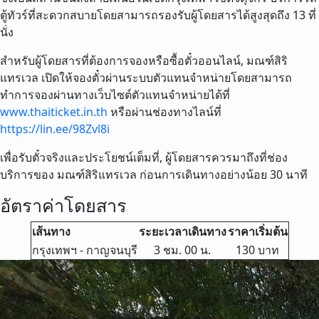
ตู้ทัวร์ที่สะดวกสบายโดยสามารถรองรับผู้โดยสารได้สูงสุดถึง 13 ที่
นั่ง
สำหรับผู้โดยสารที่ต้องการจองหรือซื้อตั๋วออนไลน์, มณฑ์สิริ
แทรเวล เปิดให้จองตั๋วผ่านระบบตัวแทนจำหน่ายโดยสามารถ
ทำการจองผ่านทางเว็บไซต์ตัวแทนจำหน่ายได้ที่
www.thaiticket.in.th
หรือผ่านช่องทางไลน์ที่
https://lin.ee/98Zvl8i
เพื่อรับตั๋วจริงและประโยชน์เต็มที่, ผู้โดยสารควรมาถึงที่ช่อง
บริการของ มณฑ์สิริแทรเวล ก่อนการเดินทางอย่างน้อย 30 นาที
อัตราค่าโดยสาร
เส้นทาง
ระยะเวลาเดินทาง
ราคาเริ่มต้น
กรุงเทพฯ - กาญจนบุรี
3 ชม. 00 น.
130 บาท