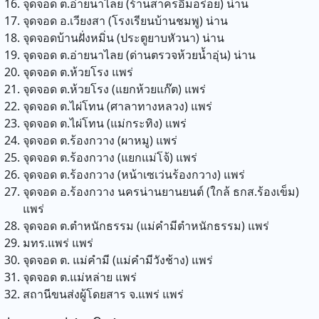
จุดจอด ต.อ่ายนาไลย (ร้านสาครอิ่มอร่อย)
น่าน
จุดจอด อ.เวียงสา (โรงเรียนบ้านชมพู)
น่าน
จุดจอดบ้านฝั่งหมิ่น (ประตูยาบหัวนา)
น่าน
จุดจอด ต.อ่ายนาไลย (ด่านตรวจห้วยน้ำอุ่น)
น่าน
จุดจอด ต.ห้วยโรง
แพร่
จุดจอด ต.ห้วยโรง (แยกห้วยแก๊ต)
แพร่
จุดจอด ต.ไผ่โทน (ศาลาทางหลวง)
แพร่
จุดจอด ต.ไผ่โทน (แม่กระทิง)
แพร่
จุดจอด ต.ร้องกวาง (ผาหมู)
แพร่
จุดจอด ต.ร้องกวาง (แยกแม่โจ้)
แพร่
จุดจอด ต.ร้องกวาง (หน้าเซเว่นร้องกวาง)
แพร่
จุดจอด อ.ร้องกวาง นครน่านยานยนต์ (ใกล้ ธกส.ร้องเข็ม)
แพร่
จุดจอด ต.ตำหนักธรรม (แม่คำมีตำหนักธรรม)
แพร่
มทร.แพร่
แพร่
จุดจอด ต. แม่คำมี (แม่คำมีวังช้าง)
แพร่
จุดจอด ต.แม่หล่าย
แพร่
สถานีขนส่งผู้โดยสาร จ.แพร่
แพร่