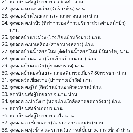
สถานีขนส่งผู้โดยสาร อ.เวียงสา
น่าน
จุดจอด ต.กลางเวียง (วัดร้องเย็น)
น่าน
จุดจอดบ้านไชยสถาน (ศาลาทางหลาง)
น่าน
จุดจอด ต.น้ำปั้ว (ที่ทำการองค์การบริหารส่วนตำบลน้ำปั้ว)
น่าน
จุดจอดบ้านวังม่วง (โรงเรียนบ้านวังม่วง)
น่าน
จุดจอด ต.นาเหลือง (ศาลาทางหลวง)
น่าน
จุดจอดบ้านน้ำครกใหม่ (ติดร้านน้ำครกใหม่ มินิมาร์ท)
น่าน
จุดจอดบ้านนาผา (โรงเรียนบ้านนาผา)
น่าน
จุดจอดบ้านคอวัง (ตู้ยามตำรวจ)
น่าน
จุดจอดบ้านธงน้อย (ศาลาเฉลิมพระเกียรติ 80พรรษา)
น่าน
จุดจอดวัดเชียงราย (ปากทางเข้าวัด)
น่าน
จุดจอด ต.ดู่ใต้ (ติดร้านบ้านยาหัวสะพาน)
น่าน
สถานีขนส่งผู้โดยสาร จ.น่าน
น่าน
จุดจอด อ.ท่าวังผา (นครน่านใกล้ตลาดสดท่าวังผา)
น่าน
สถานีขนส่งอำเภอปัว
น่าน
สถานีขนส่งผู้โดยสาร อ.ปัว
น่าน
จุดจอด อ.เชียงกลาง (ติดธนาคารออมสิน)
น่าน
จุดจอด ต.ทุ่งช้าง นครน่าน (สหกรณ์ปั๊มบางจากทุ่งช้าง)
น่าน