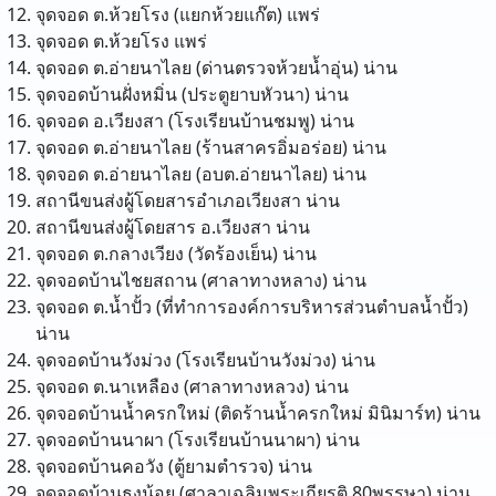
จุดจอด ต.ห้วยโรง (แยกห้วยแก๊ต)
แพร่
จุดจอด ต.ห้วยโรง
แพร่
จุดจอด ต.อ่ายนาไลย (ด่านตรวจห้วยน้ำอุ่น)
น่าน
จุดจอดบ้านฝั่งหมิ่น (ประตูยาบหัวนา)
น่าน
จุดจอด อ.เวียงสา (โรงเรียนบ้านชมพู)
น่าน
จุดจอด ต.อ่ายนาไลย (ร้านสาครอิ่มอร่อย)
น่าน
จุดจอด ต.อ่ายนาไลย (อบต.อ่ายนาไลย)
น่าน
สถานีขนส่งผู้โดยสารอำเภอเวียงสา
น่าน
สถานีขนส่งผู้โดยสาร อ.เวียงสา
น่าน
จุดจอด ต.กลางเวียง (วัดร้องเย็น)
น่าน
จุดจอดบ้านไชยสถาน (ศาลาทางหลาง)
น่าน
จุดจอด ต.น้ำปั้ว (ที่ทำการองค์การบริหารส่วนตำบลน้ำปั้ว)
น่าน
จุดจอดบ้านวังม่วง (โรงเรียนบ้านวังม่วง)
น่าน
จุดจอด ต.นาเหลือง (ศาลาทางหลวง)
น่าน
จุดจอดบ้านน้ำครกใหม่ (ติดร้านน้ำครกใหม่ มินิมาร์ท)
น่าน
จุดจอดบ้านนาผา (โรงเรียนบ้านนาผา)
น่าน
จุดจอดบ้านคอวัง (ตู้ยามตำรวจ)
น่าน
จุดจอดบ้านธงน้อย (ศาลาเฉลิมพระเกียรติ 80พรรษา)
น่าน