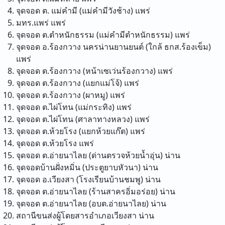
จุดจอด ต. แม่คำมี (แม่คำมีวังช้าง)
แพร่
มทร.แพร่
แพร่
จุดจอด ต.ตำหนักธรรม (แม่คำมีตำหนักธรรม)
แพร่
จุดจอด อ.ร้องกวาง นครน่านยานยนต์ (ใกล้ ธกส.ร้องเข็ม)
แพร่
จุดจอด ต.ร้องกวาง (หน้าเซเว่นร้องกวาง)
แพร่
จุดจอด ต.ร้องกวาง (แยกแม่โจ้)
แพร่
จุดจอด ต.ร้องกวาง (ผาหมู)
แพร่
จุดจอด ต.ไผ่โทน (แม่กระทิง)
แพร่
จุดจอด ต.ไผ่โทน (ศาลาทางหลวง)
แพร่
จุดจอด ต.ห้วยโรง (แยกห้วยแก๊ต)
แพร่
จุดจอด ต.ห้วยโรง
แพร่
จุดจอด ต.อ่ายนาไลย (ด่านตรวจห้วยน้ำอุ่น)
น่าน
จุดจอดบ้านฝั่งหมิ่น (ประตูยาบหัวนา)
น่าน
จุดจอด อ.เวียงสา (โรงเรียนบ้านชมพู)
น่าน
จุดจอด ต.อ่ายนาไลย (ร้านสาครอิ่มอร่อย)
น่าน
จุดจอด ต.อ่ายนาไลย (อบต.อ่ายนาไลย)
น่าน
สถานีขนส่งผู้โดยสารอำเภอเวียงสา
น่าน