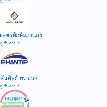
ดูเส้นทาง →
เพชรทักษิณขนส่ง
ดูเส้นทาง →
พันทิพย์ ทราเวล
ดูเส้นทาง →