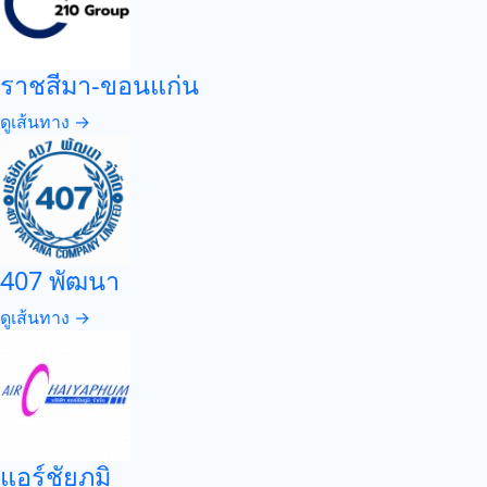
ราชสีมา-ขอนแก่น
ดูเส้นทาง →
407 พัฒนา
ดูเส้นทาง →
แอร์ชัยภูมิ