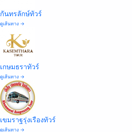
กันทรลักษ์ทัวร์
ดูเส้นทาง →
เกษมธราทัวร์
ดูเส้นทาง →
เขมราฐรุ่งเรืองทัวร์
ดูเส้นทาง →