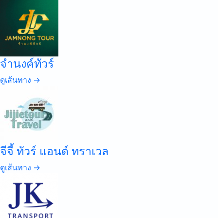
จำนงค์ทัวร์
ดูเส้นทาง →
จีจี้ ทัวร์ แอนด์ ทราเวล
ดูเส้นทาง →