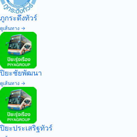
ภูกระดึงทัวร์
ดูเส้นทาง →
ปิยะชัยพัฒนา
ดูเส้นทาง →
ปิยะประเสริฐทัวร์