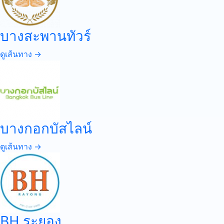
บางสะพานทัวร์
ดูเส้นทาง →
บางกอกบัสไลน์
ดูเส้นทาง →
BH ระยอง