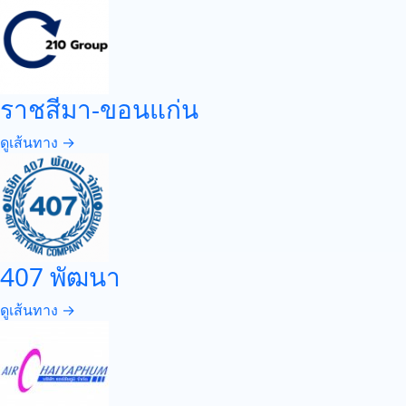
ราชสีมา-ขอนแก่น
ดูเส้นทาง →
407 พัฒนา
ดูเส้นทาง →